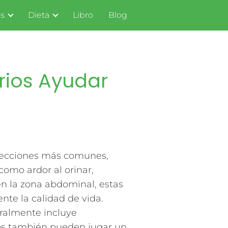
s
Dieta
Libro
Blog
rios Ayudar
afecciones más comunes,
omo ardor al orinar,
en la zona abdominal, estas
nte la calidad de vida.
ralmente incluye
rios también pueden jugar un