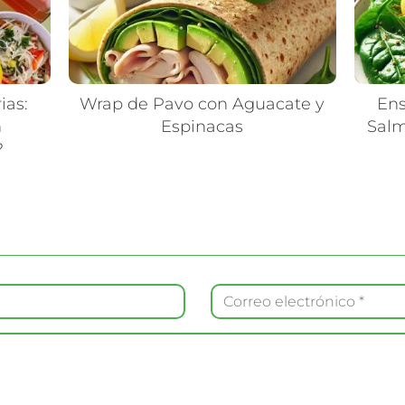
ias:
Wrap de Pavo con Aguacate y
Ens
n
Espinacas
Salm
?