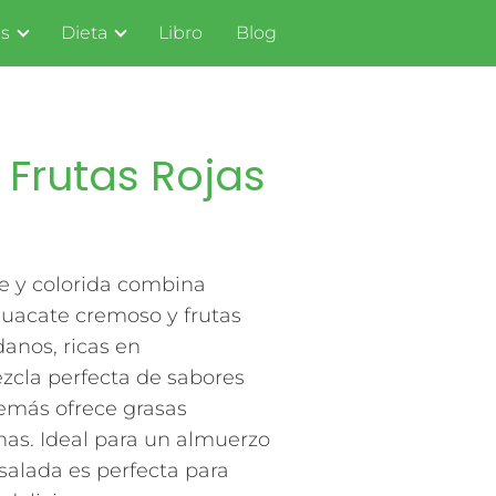
s
Dieta
Libro
Blog
Frutas Rojas
e y colorida combina
uacate cremoso y frutas
danos, ricas en
zcla perfecta de sabores
demás ofrece grasas
ínas. Ideal para un almuerzo
ensalada es perfecta para